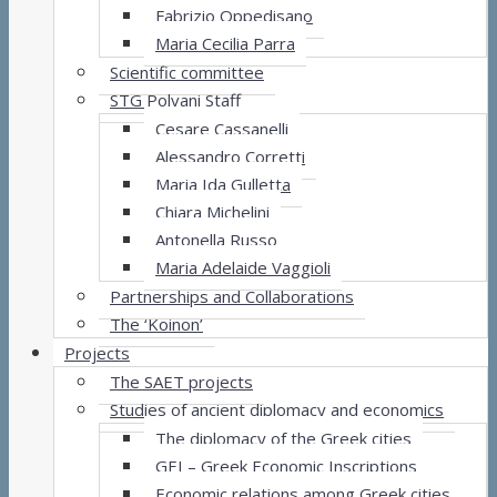
Fabrizio Oppedisano
Maria Cecilia Parra
Scientific committee
STG Polvani Staff
Cesare Cassanelli
Alessandro Corretti
Maria Ida Gulletta
Chiara Michelini
Antonella Russo
Maria Adelaide Vaggioli
Partnerships and Collaborations
The ‘Koinon’
Projects
The SAET projects
Studies of ancient diplomacy and economics
The diplomacy of the Greek cities
GEI – Greek Economic Inscriptions
Economic relations among Greek cities