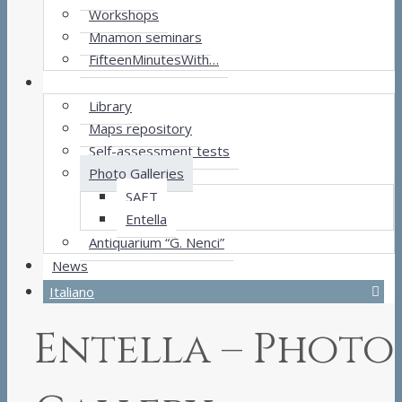
Workshops
Mnamon seminars
FifteenMinutesWith…
Resources
Library
Maps repository
Self-assessment tests
Photo Galleries
SAET
Entella
Antiquarium “G. Nenci”
News
Italiano
Entella – Photo