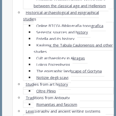
between the classical age and Hellenism
Historical-archaeological and epigraphical
studies
Online BTCGI-Bibliografia topografica
Segesta: sources and history
Entella and its history
Kaulonia: the Tabula Cauloniensis and other
studies
Cult archaeology in Akragas
Lokroi Epizephyrioi
The epigraphic landscape of Gortyna
Notizie degli scavi
Studies from art history
Oltre Plinio
Traditions from Antiquity
Romanitas and fascism
Lexicography and ancient writing systems