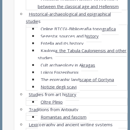
between the classical age and Hellenism
Historical-archaeological and epigraphical
studies
Online BTCGI-Bibliografia topografica
Segesta: sources and history
Entella and its history
Kaulonia: the Tabula Cauloniensis and other
studies
Cult archaeology in Akragas
Lokroi Epizephyrioi
The epigraphic landscape of Gortyna
Notizie degli scavi
Studies from art history
Oltre Plinio
Traditions from Antiquity
Romanitas and fascism
Lexicography and ancient writing systems