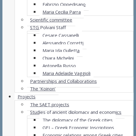
Fabrizio Oppedisano
Maria Cecilia Parra
Scientific committee
STG Polvani Staff
Cesare Cassanelli
Alessandro Corretti
Maria Ida Gulletta
Chiara Michelini
Antonella Russo
Maria Adelaide Vaggioli
Partnerships and Collaborations
The ‘Koinon’
Projects
The SAET projects
Studies of ancient diplomacy and economics
The diplomacy of the Greek cities
GEI – Greek Economic Inscriptions
Economic relations among Greek cities