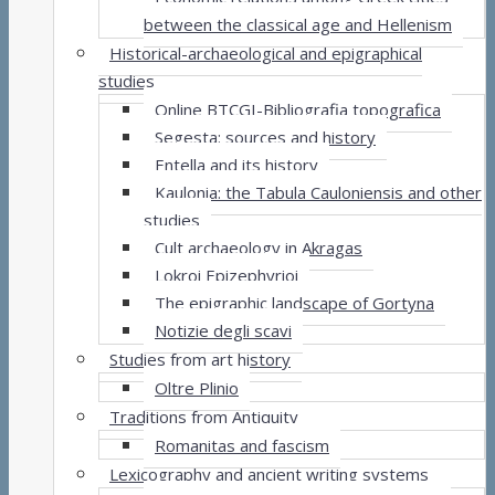
between the classical age and Hellenism
Historical-archaeological and epigraphical
studies
Online BTCGI-Bibliografia topografica
Segesta: sources and history
Entella and its history
Kaulonia: the Tabula Cauloniensis and other
studies
Cult archaeology in Akragas
Lokroi Epizephyrioi
The epigraphic landscape of Gortyna
Notizie degli scavi
Studies from art history
Oltre Plinio
Traditions from Antiquity
Romanitas and fascism
Lexicography and ancient writing systems