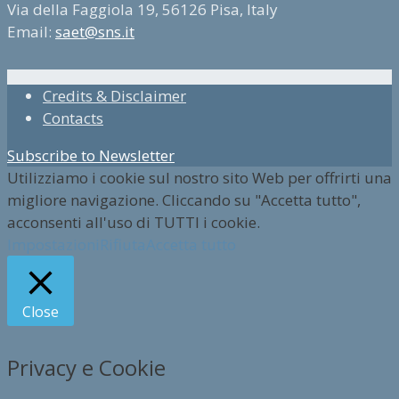
Via della Faggiola 19, 56126 Pisa, Italy
Email:
saet@sns.it
Credits & Disclaimer
Contacts
Subscribe to Newsletter
Utilizziamo i cookie sul nostro sito Web per offrirti una
migliore navigazione. Cliccando su "Accetta tutto",
acconsenti all'uso di TUTTI i cookie.
Impostazioni
Rifiuta
Accetta tutto
Close
Privacy e Cookie