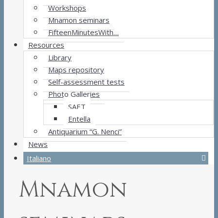
Workshops
Mnamon seminars
FifteenMinutesWith…
Resources
Library
Maps repository
Self-assessment tests
Photo Galleries
SAET
Entella
Antiquarium “G. Nenci”
News
Italiano
Mnamon