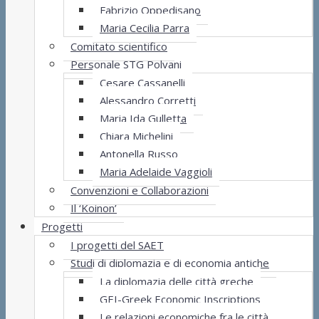
Fabrizio Oppedisano
Maria Cecilia Parra
Comitato scientifico
Personale STG Polvani
Cesare Cassanelli
Alessandro Corretti
Maria Ida Gulletta
Chiara Michelini
Antonella Russo
Maria Adelaide Vaggioli
Convenzioni e Collaborazioni
Il ‘Koinon’
Progetti
I progetti del SAET
Studi di diplomazia e di economia antiche
La diplomazia delle città greche
GEI-Greek Economic Inscriptions
Le relazioni economiche fra le città