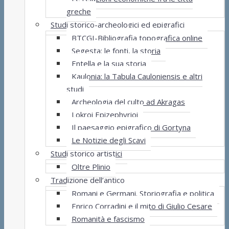
greche
Studi storico-archeologici ed epigrafici
BTCGI-Bibliografia topografica online
Segesta: le fonti, la storia
Entella e la sua storia
Kaulonia: la Tabula Cauloniensis e altri
studi
Archeologia del culto ad Akragas
Lokroi Epizephyrioi
Il paesaggio epigrafico di Gortyna
Le Notizie degli Scavi
Studi storico artistici
Oltre Plinio
Tradizione dell’antico
Romani e Germani. Storiografia e politica
Enrico Corradini e il mito di Giulio Cesare
Romanità e fascismo