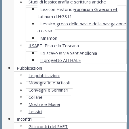
Studi di lessicografia e scrittura antiche
Lexicon Historiographicum Graecum et
Latinum (LHG&L)
Lessico greco delle navi e della navigazione
(LGNN)
Mnamon
Il SAET, Pisa e la Toscana
Lo scavo in via Sant’Apollonia
Il progetto AITHALE
Pubblicazioni
Le pubblicazioni
Monografie e Articoli
Convegni e Seminari
Collane
Mostre e Musei
Lessici
Incontri
Gli incontri del SAET