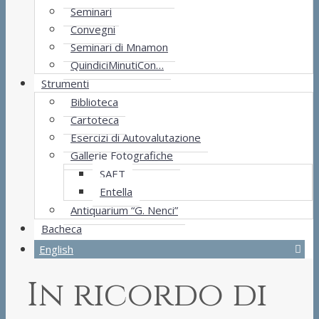
Seminari
Convegni
Seminari di Mnamon
QuindiciMinutiCon…
Strumenti
Biblioteca
Cartoteca
Esercizi di Autovalutazione
Gallerie Fotografiche
SAET
Entella
Antiquarium “G. Nenci”
Bacheca
English
In ricordo di