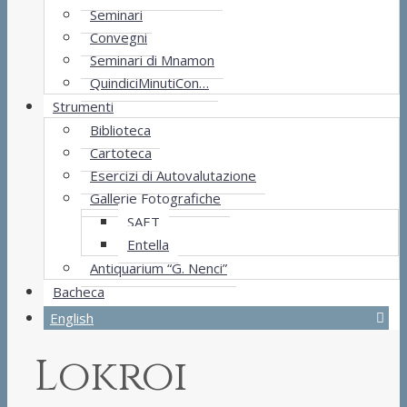
Seminari
Convegni
Seminari di Mnamon
QuindiciMinutiCon…
Strumenti
Biblioteca
Cartoteca
Esercizi di Autovalutazione
Gallerie Fotografiche
SAET
Entella
Antiquarium “G. Nenci”
Bacheca
English
Lokroi