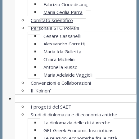
Fabrizio Oppedisano
Maria Cecilia Parra
Comitato scientifico
Personale STG Polvani
Cesare Cassanelli
Alessandro Corretti
Maria Ida Gulletta
Chiara Michelini
Antonella Russo
Maria Adelaide Vaggioli
Convenzioni e Collaborazioni
Il ‘Koinon’
Progetti
I progetti del SAET
Studi di diplomazia e di economia antiche
La diplomazia delle città greche
GEI-Greek Economic Inscriptions
Le relazioni economiche fra le città