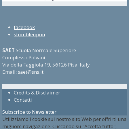
facebook
stumbleupon
SAET
Scuola Normale Superiore
Complesso Polvani
Via della Faggiola 19, 56126 Pisa, Italy
Email:
saet@sns.it
Credits & Disclaimer
Contatti
Subscribe to Newsletter
Utilizziamo i cookie sul nostro sito Web per offrirti una
migliore navigazione. Cliccando su "Accetta tutto",