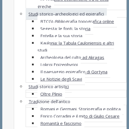
greche
Studi storico-archeologici ed epigrafici
BTCGI-Bibliografia topografica online
Segesta: le fonti, la storia
Entella e la sua storia
Kaulonia: la Tabula Cauloniensis e altri
studi
Archeologia del culto ad Akragas
Lokroi Epizephyrioi
Il paesaggio epigrafico di Gortyna
Le Notizie degli Scavi
Studi storico artistici
Oltre Plinio
Tradizione dell’antico
Romani e Germani. Storiografia e politica
Enrico Corradini e il mito di Giulio Cesare
Romanità e fascismo