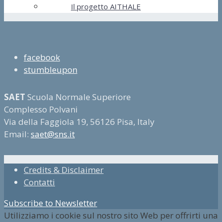
Il progetto AITHALE
facebook
stumbleupon
SAET
Scuola Normale Superiore
Complesso Polvani
Via della Faggiola 19, 56126 Pisa, Italy
Email:
saet@sns.it
Credits & Disclaimer
Contatti
Subscribe to Newsletter
Utilizziamo i cookie sul nostro sito Web per offrirti una