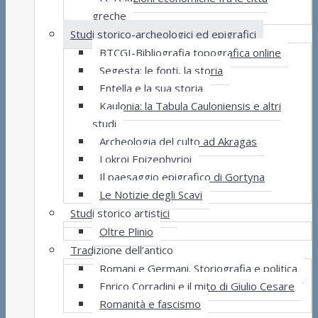
greche
Studi storico-archeologici ed epigrafici
BTCGI-Bibliografia topografica online
Segesta: le fonti, la storia
Entella e la sua storia
Kaulonia: la Tabula Cauloniensis e altri
studi
Archeologia del culto ad Akragas
Lokroi Epizephyrioi
Il paesaggio epigrafico di Gortyna
Le Notizie degli Scavi
Studi storico artistici
Oltre Plinio
Tradizione dell’antico
Romani e Germani. Storiografia e politica
Enrico Corradini e il mito di Giulio Cesare
Romanità e fascismo