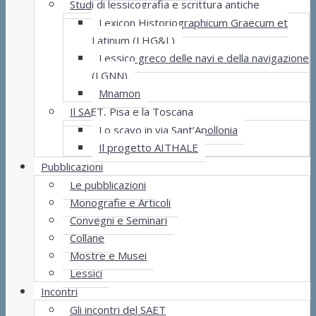
Studi di lessicografia e scrittura antiche
Lexicon Historiographicum Graecum et
Latinum (LHG&L)
Lessico greco delle navi e della navigazione
(LGNN)
Mnamon
Il SAET, Pisa e la Toscana
Lo scavo in via Sant’Apollonia
Il progetto AITHALE
Pubblicazioni
Le pubblicazioni
Monografie e Articoli
Convegni e Seminari
Collane
Mostre e Musei
Lessici
Incontri
Gli incontri del SAET