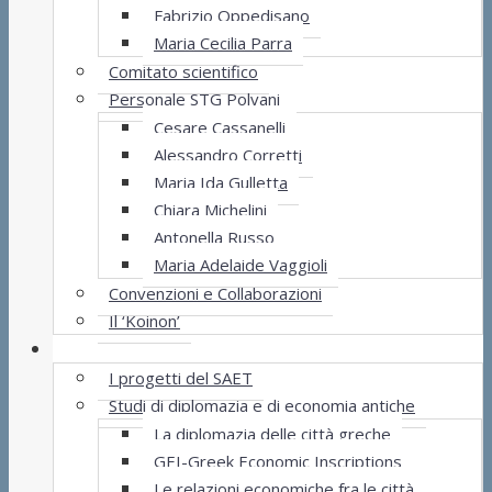
Fabrizio Oppedisano
Maria Cecilia Parra
Comitato scientifico
Personale STG Polvani
Cesare Cassanelli
Alessandro Corretti
Maria Ida Gulletta
Chiara Michelini
Antonella Russo
Maria Adelaide Vaggioli
Convenzioni e Collaborazioni
Il ‘Koinon’
Progetti
I progetti del SAET
Studi di diplomazia e di economia antiche
La diplomazia delle città greche
GEI-Greek Economic Inscriptions
Le relazioni economiche fra le città