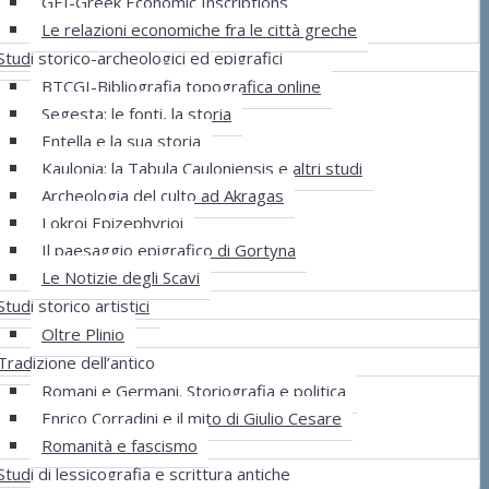
GEI-Greek Economic Inscriptions
Le relazioni economiche fra le città greche
Studi storico-archeologici ed epigrafici
BTCGI-Bibliografia topografica online
Segesta: le fonti, la storia
Entella e la sua storia
Kaulonia: la Tabula Cauloniensis e altri studi
Archeologia del culto ad Akragas
Lokroi Epizephyrioi
Il paesaggio epigrafico di Gortyna
Le Notizie degli Scavi
Studi storico artistici
Oltre Plinio
Tradizione dell’antico
Romani e Germani. Storiografia e politica
Enrico Corradini e il mito di Giulio Cesare
Romanità e fascismo
Studi di lessicografia e scrittura antiche