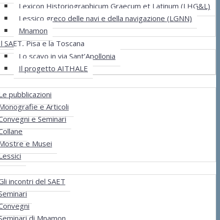
Lexicon Historiographicum Graecum et Latinum (LHG&L)
Lessico greco delle navi e della navigazione (LGNN)
Mnamon
Il SAET, Pisa e la Toscana
Lo scavo in via Sant’Apollonia
Il progetto AITHALE
cazioni
Le pubblicazioni
Monografie e Articoli
Convegni e Seminari
Collane
Mostre e Musei
Lessici
ri
Gli incontri del SAET
Seminari
Convegni
Seminari di Mnamon