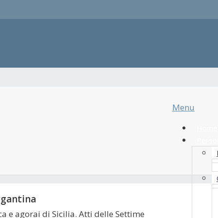
Menu
Home
Perso
rgantina
a e agorai di Sicilia. Atti delle Settime