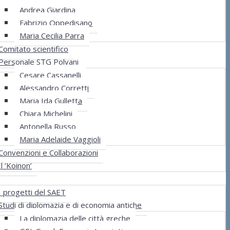
Andrea Giardina
Fabrizio Oppedisano
Maria Cecilia Parra
Comitato scientifico
Personale STG Polvani
Cesare Cassanelli
Alessandro Corretti
Maria Ida Gulletta
Chiara Michelini
Antonella Russo
Maria Adelaide Vaggioli
Convenzioni e Collaborazioni
Il ‘Koinon’
ti
I progetti del SAET
Studi di diplomazia e di economia antiche
La diplomazia delle città greche