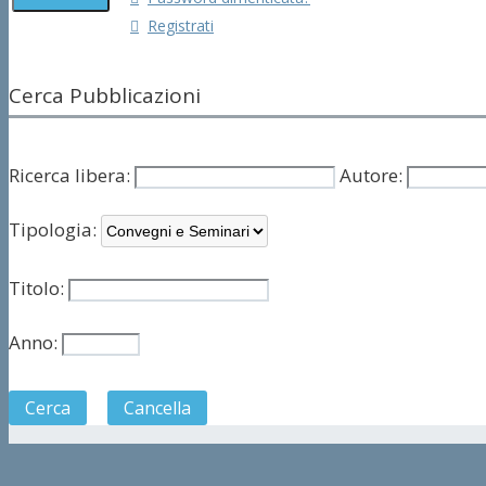
Registrati
Cerca Pubblicazioni
Ricerca libera:
Autore:
Tipologia:
Titolo:
Anno:
Cerca
Cancella