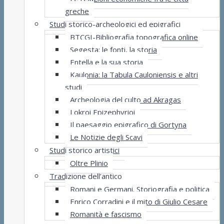
greche
Studi storico-archeologici ed epigrafici
BTCGI-Bibliografia topografica online
Segesta: le fonti, la storia
Entella e la sua storia
Kaulonia: la Tabula Cauloniensis e altri
studi
Archeologia del culto ad Akragas
Lokroi Epizephyrioi
Il paesaggio epigrafico di Gortyna
Le Notizie degli Scavi
Studi storico artistici
Oltre Plinio
Tradizione dell’antico
Romani e Germani. Storiografia e politica
Enrico Corradini e il mito di Giulio Cesare
Romanità e fascismo