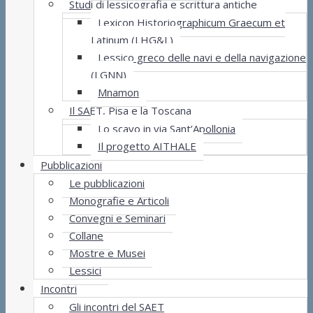
Studi di lessicografia e scrittura antiche
Lexicon Historiographicum Graecum et
Latinum (LHG&L)
Lessico greco delle navi e della navigazione
(LGNN)
Mnamon
Il SAET, Pisa e la Toscana
Lo scavo in via Sant’Apollonia
Il progetto AITHALE
Pubblicazioni
Le pubblicazioni
Monografie e Articoli
Convegni e Seminari
Collane
Mostre e Musei
Lessici
Incontri
Gli incontri del SAET