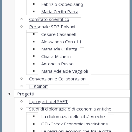
Fabrizio Oppedisano
Maria Cecilia Parra
Comitato scientifico
Personale STG Polvani
Cesare Cassanelli
Alessandro Corretti
Maria Ida Gulletta
Chiara Michelini
Antonella Russo
Maria Adelaide Vaggioli
Convenzioni e Collaborazioni
Il ‘Koinon’
Progetti
I progetti del SAET
Studi di diplomazia e di economia antiche
La diplomazia delle città greche
GEI-Greek Economic Inscriptions
Le relazioni economiche fra le città