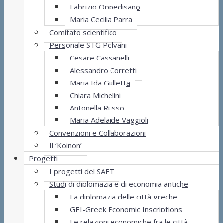
Fabrizio Oppedisano
Maria Cecilia Parra
Comitato scientifico
Personale STG Polvani
Cesare Cassanelli
Alessandro Corretti
Maria Ida Gulletta
Chiara Michelini
Antonella Russo
Maria Adelaide Vaggioli
Convenzioni e Collaborazioni
Il ‘Koinon’
Progetti
I progetti del SAET
Studi di diplomazia e di economia antiche
La diplomazia delle città greche
GEI-Greek Economic Inscriptions
Le relazioni economiche fra le città