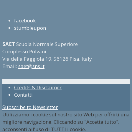
facebook
stumbleupon
SAET
Scuola Normale Superiore
Complesso Polvani
Via della Faggiola 19, 56126 Pisa, Italy
Email:
saet@sns.it
Credits & Disclaimer
Contatti
Subscribe to Newsletter
Utilizziamo i cookie sul nostro sito Web per offrirti una
migliore navigazione. Cliccando su "Accetta tutto",
acconsenti all'uso di TUTTI i cookie.