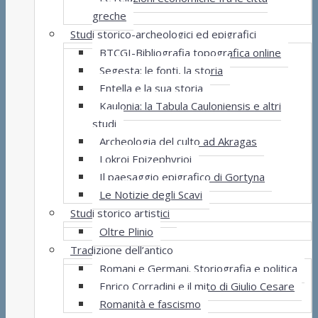
greche
Studi storico-archeologici ed epigrafici
BTCGI-Bibliografia topografica online
Segesta: le fonti, la storia
Entella e la sua storia
Kaulonia: la Tabula Cauloniensis e altri
studi
Archeologia del culto ad Akragas
Lokroi Epizephyrioi
Il paesaggio epigrafico di Gortyna
Le Notizie degli Scavi
Studi storico artistici
Oltre Plinio
Tradizione dell’antico
Romani e Germani. Storiografia e politica
Enrico Corradini e il mito di Giulio Cesare
Romanità e fascismo