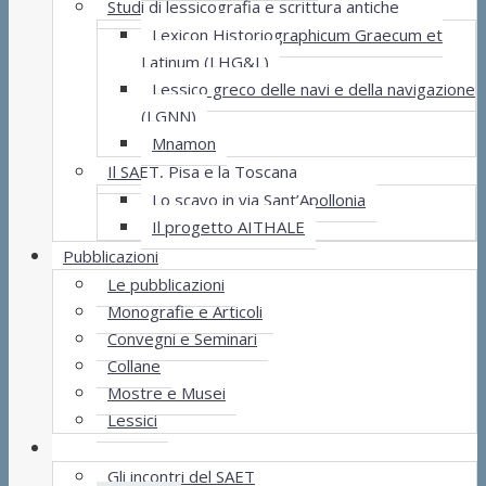
Studi di lessicografia e scrittura antiche
Lexicon Historiographicum Graecum et
Latinum (LHG&L)
Lessico greco delle navi e della navigazione
(LGNN)
Mnamon
Il SAET, Pisa e la Toscana
Lo scavo in via Sant’Apollonia
Il progetto AITHALE
Pubblicazioni
Le pubblicazioni
Monografie e Articoli
Convegni e Seminari
Collane
Mostre e Musei
Lessici
Incontri
Gli incontri del SAET