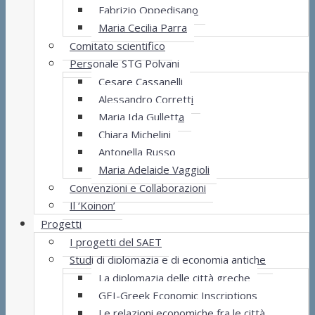
Fabrizio Oppedisano
Maria Cecilia Parra
Comitato scientifico
Personale STG Polvani
Cesare Cassanelli
Alessandro Corretti
Maria Ida Gulletta
Chiara Michelini
Antonella Russo
Maria Adelaide Vaggioli
Convenzioni e Collaborazioni
Il ‘Koinon’
Progetti
I progetti del SAET
Studi di diplomazia e di economia antiche
La diplomazia delle città greche
GEI-Greek Economic Inscriptions
Le relazioni economiche fra le città