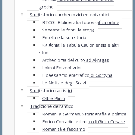
greche
Studi storico-archeologici ed epigrafici
BTCGI-Bibliografia topografica online
Segesta: le fonti, la storia
Entella e la sua storia
Kaulonia: la Tabula Cauloniensis e altri
studi
Archeologia del culto ad Akragas
Lokroi Epizephyrioi
Il paesaggio epigrafico di Gortyna
Le Notizie degli Scavi
Studi storico artistici
Oltre Plinio
Tradizione dell’antico
Romani e Germani. Storiografia e politica
Enrico Corradini e il mito di Giulio Cesare
Romanità e fascismo