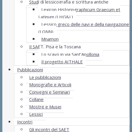
Studi di lessicografia e scrittura antiche
Lexicon Historiographicum Graecum et
Latinum (LHG&L)
Lessico greco delle navi e della navigazione
(LGNN)
Mnamon
Il SAET, Pisa e la Toscana
Lo scavo in via Sant’Apollonia
Il progetto AITHALE
Pubblicazioni
Le pubblicazioni
Monografie e Articoli
Convegni e Seminari
Collane
Mostre e Musei
Lessici
Incontri
Gli incontri del SAET