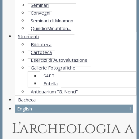
Seminari
Convegni
Seminari di Mnamon
QuindiciMinutiCon…
Strumenti
Biblioteca
Cartoteca
Esercizi di Autovalutazione
Gallerie Fotografiche
SAET
Entella
Antiquarium “G. Nenci”
Bacheca
English
L’archeologia a