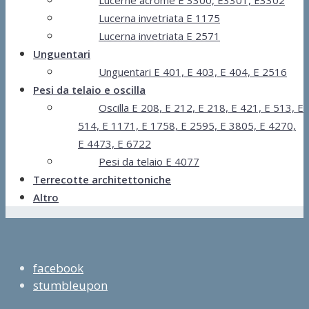
Lucerna invetriata E 1175
Lucerna invetriata E 2571
Unguentari
Unguentari E 401, E 403, E 404, E 2516
Pesi da telaio e oscilla
Oscilla E 208, E 212, E 218, E 421, E 513, E
514, E 1171, E 1758, E 2595, E 3805, E 4270,
E 4473, E 6722
Pesi da telaio E 4077
Terrecotte architettoniche
Altro
facebook
stumbleupon