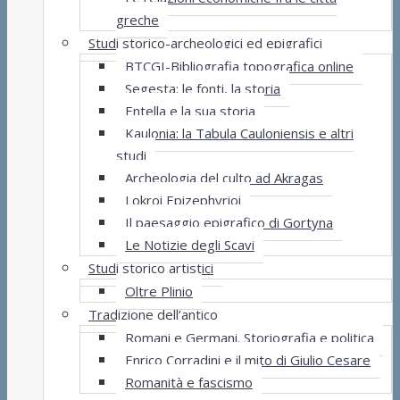
greche
Studi storico-archeologici ed epigrafici
BTCGI-Bibliografia topografica online
Segesta: le fonti, la storia
Entella e la sua storia
Kaulonia: la Tabula Cauloniensis e altri
studi
Archeologia del culto ad Akragas
Lokroi Epizephyrioi
Il paesaggio epigrafico di Gortyna
Le Notizie degli Scavi
Studi storico artistici
Oltre Plinio
Tradizione dell’antico
Romani e Germani. Storiografia e politica
Enrico Corradini e il mito di Giulio Cesare
Romanità e fascismo