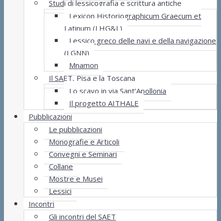
Studi di lessicografia e scrittura antiche
Lexicon Historiographicum Graecum et
Latinum (LHG&L)
Lessico greco delle navi e della navigazione
(LGNN)
Mnamon
Il SAET, Pisa e la Toscana
Lo scavo in via Sant’Apollonia
Il progetto AITHALE
Pubblicazioni
Le pubblicazioni
Monografie e Articoli
Convegni e Seminari
Collane
Mostre e Musei
Lessici
Incontri
Gli incontri del SAET