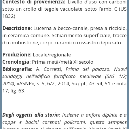
Contesto di provenienza:
Livello d’uso con carboni
sotto un crollo di tegole vacuolate, sotto l’amb. C (US
1832)
Descrizione:
Lucerna a becco-canale, presa a ricciolo,
in ceramica comune. Schiarimento superficiale, tracce
di combustione, corpo ceramico rossastro depurato.
Produzione:
Locale/regionale
Cronologia:
Prima metà/metà XI secolo
Bibliografia:
A. Corretti,
Prima del palazzo. Nuovi
sondaggi nell’edificio fortificato medievale (SAS 1/2;
2014)
, «ASNP», s. 5, 6/2, 2014, Suppl., 43-54, 51 e nota
17; fig. 63.
Dagli oggetti alla storia:
Insieme a anfore dipinte e a
coppe e bacini carenati policromi, questa semplice