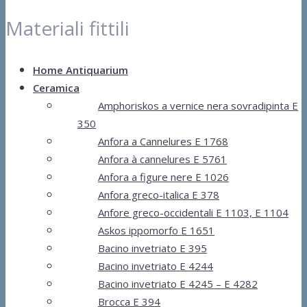
Materiali fittili
Home Antiquarium
Ceramica
Amphoriskos a vernice nera sovradipinta E
350
Anfora a Cannelures E 1768
Anfora à cannelures E 5761
Anfora a figure nere E 1026
Anfora greco-italica E 378
Anfore greco-occidentali E 1103, E 1104
Askos ippomorfo E 1651
Bacino invetriato E 395
Bacino invetriato E 4244
Bacino invetriato E 4245 – E 4282
Brocca E 394