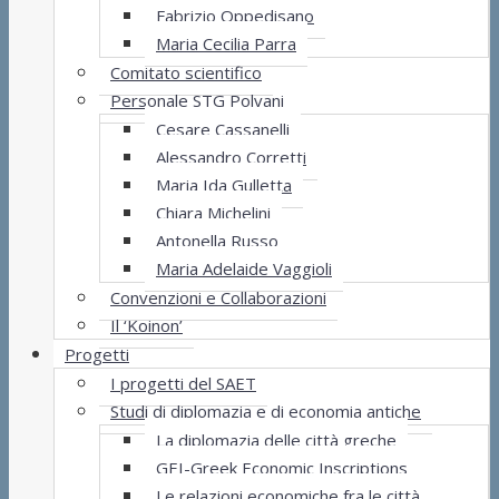
Fabrizio Oppedisano
Maria Cecilia Parra
Comitato scientifico
Personale STG Polvani
Cesare Cassanelli
Alessandro Corretti
Maria Ida Gulletta
Chiara Michelini
Antonella Russo
Maria Adelaide Vaggioli
Convenzioni e Collaborazioni
Il ‘Koinon’
Progetti
I progetti del SAET
Studi di diplomazia e di economia antiche
La diplomazia delle città greche
GEI-Greek Economic Inscriptions
Le relazioni economiche fra le città