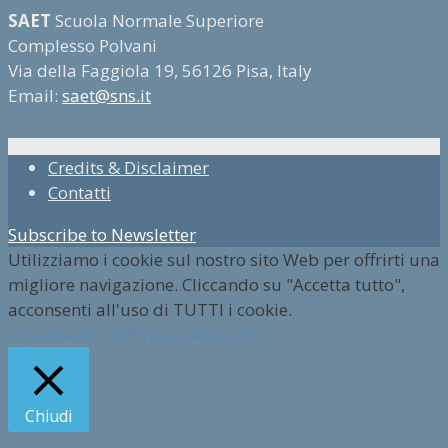
SAET
Scuola Normale Superiore
Complesso Polvani
Via della Faggiola 19, 56126 Pisa, Italy
Email:
saet@sns.it
Credits & Disclaimer
Contatti
Subscribe to Newsletter
Utilizziamo i cookie sul nostro sito Web per offrirti una
migliore navigazione. Cliccando su "Accetta tutto",
acconsenti all'uso di TUTTI i cookie.
Impostazioni
Rifiuta
Accetta tutto
Chiudi