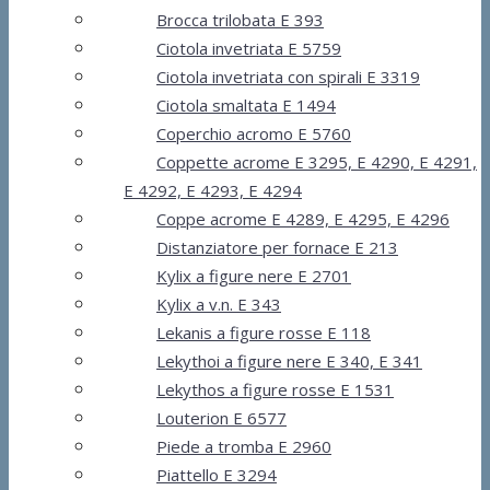
Brocca trilobata E 393
Ciotola invetriata E 5759
Ciotola invetriata con spirali E 3319
Ciotola smaltata E 1494
Coperchio acromo E 5760
Coppette acrome E 3295, E 4290, E 4291,
E 4292, E 4293, E 4294
Coppe acrome E 4289, E 4295, E 4296
Distanziatore per fornace E 213
Kylix a figure nere E 2701
Kylix a v.n. E 343
Lekanis a figure rosse E 118
Lekythoi a figure nere E 340, E 341
Lekythos a figure rosse E 1531
Louterion E 6577
Piede a tromba E 2960
Piattello E 3294