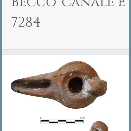
becco-canale E
7284