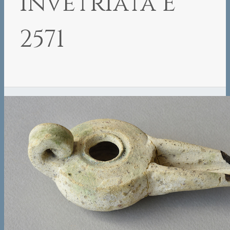
invetriata E
2571