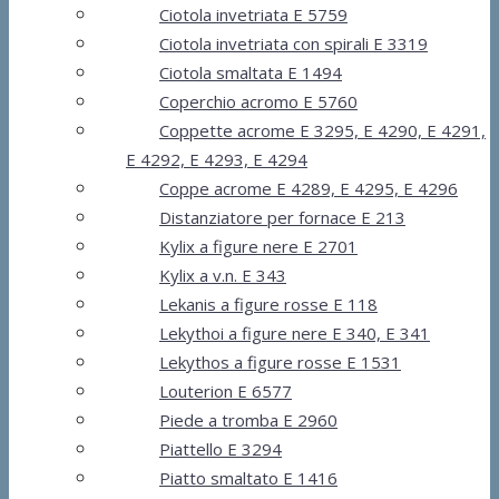
Ciotola invetriata E 5759
Ciotola invetriata con spirali E 3319
Ciotola smaltata E 1494
Coperchio acromo E 5760
Coppette acrome E 3295, E 4290, E 4291,
E 4292, E 4293, E 4294
Coppe acrome E 4289, E 4295, E 4296
Distanziatore per fornace E 213
Kylix a figure nere E 2701
Kylix a v.n. E 343
Lekanis a figure rosse E 118
Lekythoi a figure nere E 340, E 341
Lekythos a figure rosse E 1531
Louterion E 6577
Piede a tromba E 2960
Piattello E 3294
Piatto smaltato E 1416