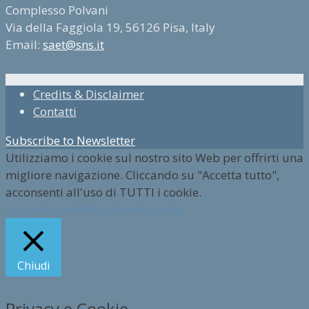
Complesso Polvani
Via della Faggiola 19, 56126 Pisa, Italy
Email:
saet@sns.it
Credits & Disclaimer
Contatti
Subscribe to Newsletter
Utilizziamo i cookie sul nostro sito Web per offrirti una
migliore navigazione. Cliccando su "Accetta tutto",
acconsenti all'uso di TUTTI i cookie.
Impostazioni
Rifiuta
Accetta tutto
Chiudi
Privacy e Cookie