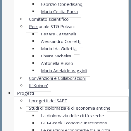
Fabrizio Oppedisano
Maria Cecilia Parra
Comitato scientifico
Personale STG Polvani
Cesare Cassanelli
Alessandro Corretti
Maria Ida Gulletta
Chiara Michelini
Antonella Russo
Maria Adelaide Vaggioli
Convenzioni e Collaborazioni
Il ‘Koinon’
Progetti
I progetti del SAET
Studi di diplomazia e di economia antiche
La diplomazia delle città greche
GEI-Greek Economic Inscriptions
Le relazioni economiche fra le città