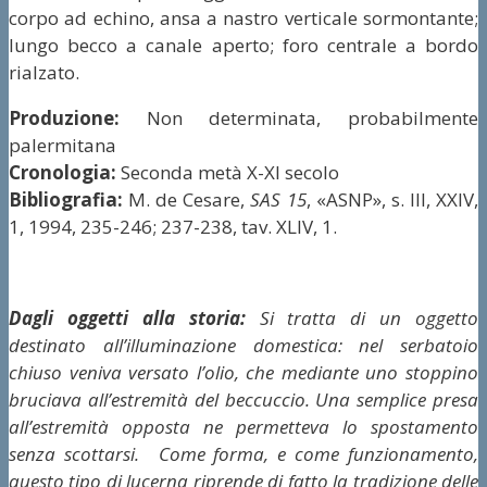
corpo ad echino, ansa a nastro verticale sormontante;
lungo becco a canale aperto; foro centrale a bordo
rialzato.
Produzione:
Non determinata, probabilmente
palermitana
Cronologia:
Seconda metà X-XI secolo
Bibliografia:
M. de Cesare,
SAS 15
, «ASNP», s. III, XXIV,
1, 1994, 235-246; 237-238, tav. XLIV, 1.
Dagli oggetti alla storia:
Si tratta di un oggetto
destinato all’illuminazione domestica: nel serbatoio
chiuso veniva versato l’olio, che mediante uno stoppino
bruciava all’estremità del beccuccio. Una semplice presa
all’estremità opposta ne permetteva lo spostamento
senza scottarsi. Come forma, e come funzionamento,
questo tipo di lucerna riprende di fatto la tradizione delle