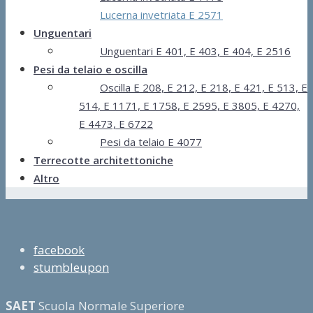
Lucerna invetriata E 2571
Unguentari
Unguentari E 401, E 403, E 404, E 2516
Pesi da telaio e oscilla
Oscilla E 208, E 212, E 218, E 421, E 513, E
514, E 1171, E 1758, E 2595, E 3805, E 4270,
E 4473, E 6722
Pesi da telaio E 4077
Terrecotte architettoniche
Altro
facebook
stumbleupon
SAET
Scuola Normale Superiore