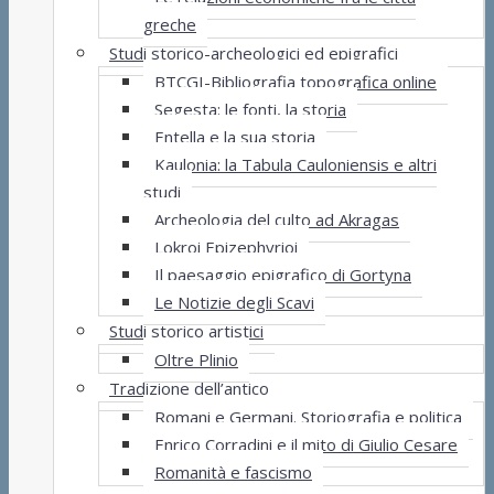
greche
Studi storico-archeologici ed epigrafici
BTCGI-Bibliografia topografica online
Segesta: le fonti, la storia
Entella e la sua storia
Kaulonia: la Tabula Cauloniensis e altri
studi
Archeologia del culto ad Akragas
Lokroi Epizephyrioi
Il paesaggio epigrafico di Gortyna
Le Notizie degli Scavi
Studi storico artistici
Oltre Plinio
Tradizione dell’antico
Romani e Germani. Storiografia e politica
Enrico Corradini e il mito di Giulio Cesare
Romanità e fascismo