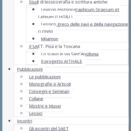
Studi di lessicografia e scrittura antiche
Lexicon Historiographicum Graecum et
Latinum (LHG&L)
Lessico greco delle navi e della navigazione
(LGNN)
Mnamon
Il SAET, Pisa e la Toscana
Lo scavo in via Sant’Apollonia
Il progetto AITHALE
Pubblicazioni
Le pubblicazioni
Monografie e Articoli
Convegni e Seminari
Collane
Mostre e Musei
Lessici
Incontri
Gli incontri del SAET