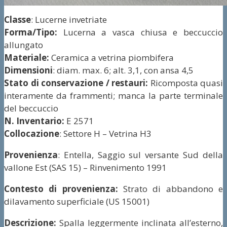
Classe
: Lucerne invetriate
Forma/Tipo:
Lucerna a vasca chiusa e beccuccio
allungato
Materiale:
Ceramica a vetrina piombifera
Dimensioni
: diam. max. 6; alt. 3,1, con ansa 4,5
Stato di conservazione / restauri:
Ricomposta quasi
interamente da frammenti; manca la parte terminale
del beccuccio
N. Inventario:
E 2571
Collocazione
: Settore H – Vetrina H3
Provenienza
: Entella, Saggio sul versante Sud della
vallone Est (SAS 15) – Rinvenimento 1991
Contesto di provenienza:
Strato di abbandono e
dilavamento superficiale (US 15001)
Descrizione:
Spalla leggermente inclinata all’esterno,