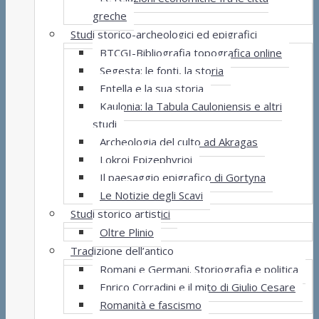
greche
Studi storico-archeologici ed epigrafici
BTCGI-Bibliografia topografica online
Segesta: le fonti, la storia
Entella e la sua storia
Kaulonia: la Tabula Cauloniensis e altri
studi
Archeologia del culto ad Akragas
Lokroi Epizephyrioi
Il paesaggio epigrafico di Gortyna
Le Notizie degli Scavi
Studi storico artistici
Oltre Plinio
Tradizione dell’antico
Romani e Germani. Storiografia e politica
Enrico Corradini e il mito di Giulio Cesare
Romanità e fascismo