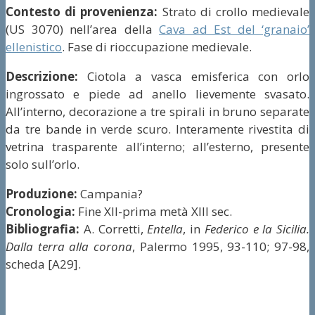
Contesto di provenienza:
Strato di crollo medievale
(US 3070) nell’area della
Cava ad Est del ‘granaio’
ellenistico
. Fase di rioccupazione medievale.
Descrizione:
Ciotola a vasca emisferica con orlo
ingrossato e piede ad anello lievemente svasato.
All’interno, decorazione a tre spirali in bruno separate
da tre bande in verde scuro. Interamente rivestita di
vetrina trasparente all’interno; all’esterno, presente
solo sull’orlo.
Produzione:
Campania?
Cronologia:
Fine XII-prima metà XIII sec.
Bibliografia:
A. Corretti,
Entella
, in
Federico e la Sicilia.
Dalla terra alla corona
, Palermo 1995, 93-110; 97-98,
scheda [A29].