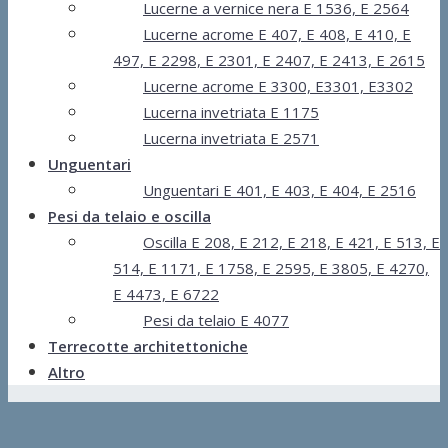
Lucerne a vernice nera E 1536, E 2564
Lucerne acrome E 407, E 408, E 410, E
497, E 2298, E 2301, E 2407, E 2413, E 2615
Lucerne acrome E 3300, E3301, E3302
Lucerna invetriata E 1175
Lucerna invetriata E 2571
Unguentari
Unguentari E 401, E 403, E 404, E 2516
Pesi da telaio e oscilla
Oscilla E 208, E 212, E 218, E 421, E 513, E
514, E 1171, E 1758, E 2595, E 3805, E 4270,
E 4473, E 6722
Pesi da telaio E 4077
Terrecotte architettoniche
Altro