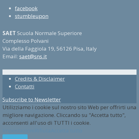
facebook
stumbleupon
SAET
Scuola Normale Superiore
Complesso Polvani
Via della Faggiola 19, 56126 Pisa, Italy
Email:
saet@sns.it
Credits & Disclaimer
Contatti
Subscribe to Newsletter
Utilizziamo i cookie sul nostro sito Web per offrirti una
migliore navigazione. Cliccando su "Accetta tutto",
acconsenti all'uso di TUTTI i cookie.
Impostazioni
Rifiuta
Accetta tutto