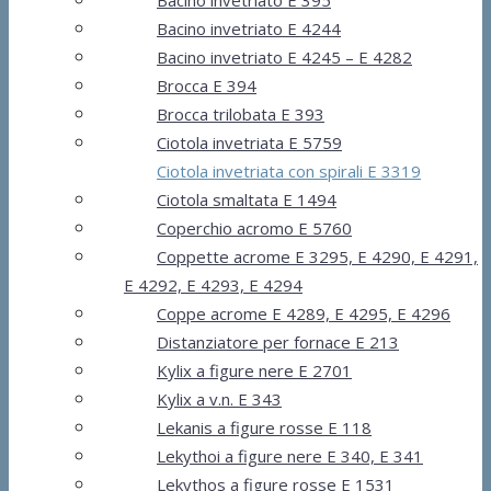
Bacino invetriato E 4244
Bacino invetriato E 4245 – E 4282
Brocca E 394
Brocca trilobata E 393
Ciotola invetriata E 5759
Ciotola invetriata con spirali E 3319
Ciotola smaltata E 1494
Coperchio acromo E 5760
Coppette acrome E 3295, E 4290, E 4291,
E 4292, E 4293, E 4294
Coppe acrome E 4289, E 4295, E 4296
Distanziatore per fornace E 213
Kylix a figure nere E 2701
Kylix a v.n. E 343
Lekanis a figure rosse E 118
Lekythoi a figure nere E 340, E 341
Lekythos a figure rosse E 1531