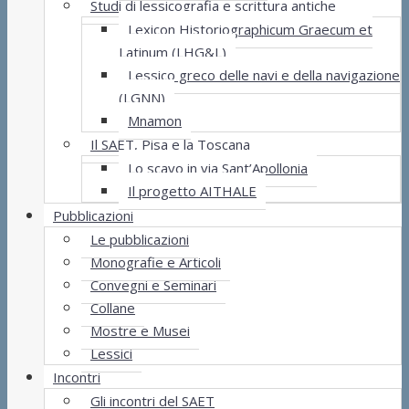
Studi di lessicografia e scrittura antiche
Lexicon Historiographicum Graecum et
Latinum (LHG&L)
Lessico greco delle navi e della navigazione
(LGNN)
Mnamon
Il SAET, Pisa e la Toscana
Lo scavo in via Sant’Apollonia
Il progetto AITHALE
Pubblicazioni
Le pubblicazioni
Monografie e Articoli
Convegni e Seminari
Collane
Mostre e Musei
Lessici
Incontri
Gli incontri del SAET