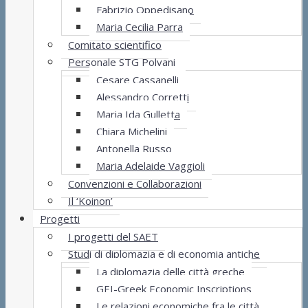
Fabrizio Oppedisano
Maria Cecilia Parra
Comitato scientifico
Personale STG Polvani
Cesare Cassanelli
Alessandro Corretti
Maria Ida Gulletta
Chiara Michelini
Antonella Russo
Maria Adelaide Vaggioli
Convenzioni e Collaborazioni
Il ‘Koinon’
Progetti
I progetti del SAET
Studi di diplomazia e di economia antiche
La diplomazia delle città greche
GEI-Greek Economic Inscriptions
Le relazioni economiche fra le città